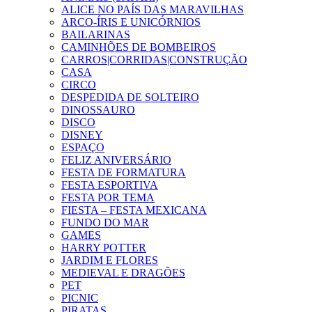
ALICE NO PAÍS DAS MARAVILHAS
ARCO-ÍRIS E UNICÓRNIOS
BAILARINAS
CAMINHÕES DE BOMBEIROS
CARROS|CORRIDAS|CONSTRUÇÃO
CASA
CIRCO
DESPEDIDA DE SOLTEIRO
DINOSSAURO
DISCO
DISNEY
ESPAÇO
FELIZ ANIVERSÁRIO
FESTA DE FORMATURA
FESTA ESPORTIVA
FESTA POR TEMA
FIESTA – FESTA MEXICANA
FUNDO DO MAR
GAMES
HARRY POTTER
JARDIM E FLORES
MEDIEVAL E DRAGÕES
PET
PICNIC
PIRATAS