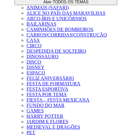
Abrir TODOS OS TEMAS
ANIMAIS (SAFARI)
ALICE NO PAÍS DAS MARAVILHAS
ARCO-ÍRIS E UNICÓRNIOS
BAILARINAS
CAMINHÕES DE BOMBEIROS
CARROS|CORRIDAS|CONSTRUÇÃO
CASA
CIRCO
DESPEDIDA DE SOLTEIRO
DINOSSAURO
DISCO
DISNEY
ESPAÇO
FELIZ ANIVERSÁRIO
FESTA DE FORMATURA
FESTA ESPORTIVA
FESTA POR TEMA
FIESTA – FESTA MEXICANA
FUNDO DO MAR
GAMES
HARRY POTTER
JARDIM E FLORES
MEDIEVAL E DRAGÕES
PET