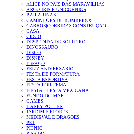
ALICE NO PAÍS DAS MARAVILHAS
ARCO-ÍRIS E UNICÓRNIOS
BAILARINAS
CAMINHÕES DE BOMBEIROS
CARROS|CORRIDAS|CONSTRUÇÃO
CASA
CIRCO
DESPEDIDA DE SOLTEIRO
DINOSSAURO
DISCO
DISNEY
ESPAÇO
FELIZ ANIVERSÁRIO
FESTA DE FORMATURA
FESTA ESPORTIVA
FESTA POR TEMA
FIESTA – FESTA MEXICANA
FUNDO DO MAR
GAMES
HARRY POTTER
JARDIM E FLORES
MEDIEVAL E DRAGÕES
PET
PICNIC
PIRATAS