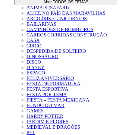
Abrir TODOS OS TEMAS
ANIMAIS (SAFARI)
ALICE NO PAÍS DAS MARAVILHAS
ARCO-ÍRIS E UNICÓRNIOS
BAILARINAS
CAMINHÕES DE BOMBEIROS
CARROS|CORRIDAS|CONSTRUÇÃO
CASA
CIRCO
DESPEDIDA DE SOLTEIRO
DINOSSAURO
DISCO
DISNEY
ESPAÇO
FELIZ ANIVERSÁRIO
FESTA DE FORMATURA
FESTA ESPORTIVA
FESTA POR TEMA
FIESTA – FESTA MEXICANA
FUNDO DO MAR
GAMES
HARRY POTTER
JARDIM E FLORES
MEDIEVAL E DRAGÕES
PET