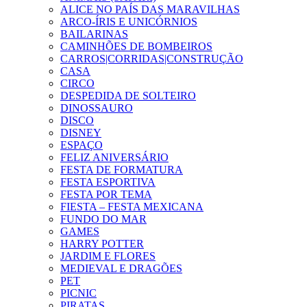
ALICE NO PAÍS DAS MARAVILHAS
ARCO-ÍRIS E UNICÓRNIOS
BAILARINAS
CAMINHÕES DE BOMBEIROS
CARROS|CORRIDAS|CONSTRUÇÃO
CASA
CIRCO
DESPEDIDA DE SOLTEIRO
DINOSSAURO
DISCO
DISNEY
ESPAÇO
FELIZ ANIVERSÁRIO
FESTA DE FORMATURA
FESTA ESPORTIVA
FESTA POR TEMA
FIESTA – FESTA MEXICANA
FUNDO DO MAR
GAMES
HARRY POTTER
JARDIM E FLORES
MEDIEVAL E DRAGÕES
PET
PICNIC
PIRATAS