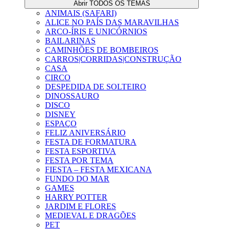
Abrir TODOS OS TEMAS
ANIMAIS (SAFARI)
ALICE NO PAÍS DAS MARAVILHAS
ARCO-ÍRIS E UNICÓRNIOS
BAILARINAS
CAMINHÕES DE BOMBEIROS
CARROS|CORRIDAS|CONSTRUÇÃO
CASA
CIRCO
DESPEDIDA DE SOLTEIRO
DINOSSAURO
DISCO
DISNEY
ESPAÇO
FELIZ ANIVERSÁRIO
FESTA DE FORMATURA
FESTA ESPORTIVA
FESTA POR TEMA
FIESTA – FESTA MEXICANA
FUNDO DO MAR
GAMES
HARRY POTTER
JARDIM E FLORES
MEDIEVAL E DRAGÕES
PET