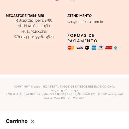
MEGASTORE ITAIM-BIBI
ATENDIMENTO
R. João Cachoeira, 1386
sac@ricafesta.com.br
Vila Nova Conceição
Tel.
11 3040-4290
FORMAS DE
Whatsapp:
11 99184-4620
PAGAMENTO
COPYRIGHT © 2025 – RICA FESTA. TODOS OS DIREITOS RESERVADOS. CNPJ:
60.774.452/0001-52
END: R. JOÃO CACHOEIRA, 1386 – VILA NOVA CONCEIÇÃO – SÃO PAULO – SP,
04535-006
DESENVOLVIDO POR:
MUFASA
×
Carrinho