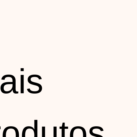
ais
rodutos