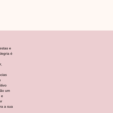
estas e
legria é
r,
cias
m
tivo
ção um
 e
or
ra a sua