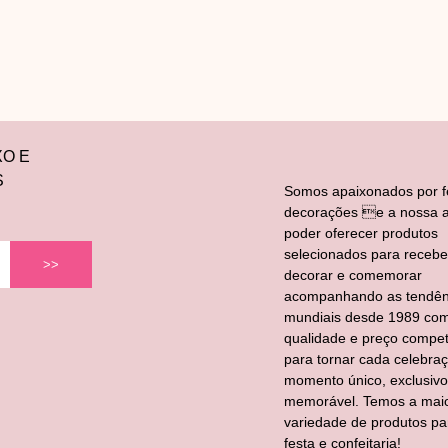
XO E
S
Somos apaixonados por f
decorações e a nossa a
poder oferecer produtos
selecionados para recebe
>>
decorar e comemorar
acompanhando as tendên
mundiais desde 1989 co
qualidade e preço competi
para tornar cada celebra
momento único, exclusivo
memorável. Temos a mai
variedade de produtos pa
festa e confeitaria!