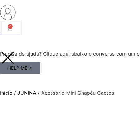
0
Precisa de ajuda? Clique aqui abaixo e converse com um co
HELP ME! :)
Início
/
JUNINA
/ Acessório Mini Chapéu Cactos