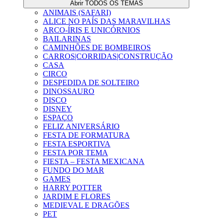
Abrir TODOS OS TEMAS
ANIMAIS (SAFARI)
ALICE NO PAÍS DAS MARAVILHAS
ARCO-ÍRIS E UNICÓRNIOS
BAILARINAS
CAMINHÕES DE BOMBEIROS
CARROS|CORRIDAS|CONSTRUÇÃO
CASA
CIRCO
DESPEDIDA DE SOLTEIRO
DINOSSAURO
DISCO
DISNEY
ESPAÇO
FELIZ ANIVERSÁRIO
FESTA DE FORMATURA
FESTA ESPORTIVA
FESTA POR TEMA
FIESTA – FESTA MEXICANA
FUNDO DO MAR
GAMES
HARRY POTTER
JARDIM E FLORES
MEDIEVAL E DRAGÕES
PET