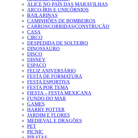
ALICE NO PAÍS DAS MARAVILHAS
ARCO-ÍRIS E UNICÓRNIOS
BAILARINAS
CAMINHÕES DE BOMBEIROS
CARROS|CORRIDAS|CONSTRUÇÃO
CASA
CIRCO
DESPEDIDA DE SOLTEIRO
DINOSSAURO
DISCO
DISNEY
ESPAÇO
FELIZ ANIVERSÁRIO
FESTA DE FORMATURA
FESTA ESPORTIVA
FESTA POR TEMA
FIESTA – FESTA MEXICANA
FUNDO DO MAR
GAMES
HARRY POTTER
JARDIM E FLORES
MEDIEVAL E DRAGÕES
PET
PICNIC
PIRATAS