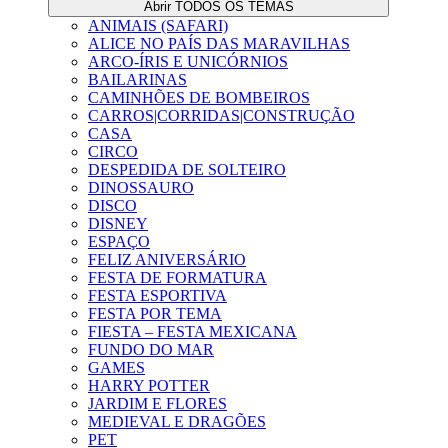
Abrir TODOS OS TEMAS
ANIMAIS (SAFARI)
ALICE NO PAÍS DAS MARAVILHAS
ARCO-ÍRIS E UNICÓRNIOS
BAILARINAS
CAMINHÕES DE BOMBEIROS
CARROS|CORRIDAS|CONSTRUÇÃO
CASA
CIRCO
DESPEDIDA DE SOLTEIRO
DINOSSAURO
DISCO
DISNEY
ESPAÇO
FELIZ ANIVERSÁRIO
FESTA DE FORMATURA
FESTA ESPORTIVA
FESTA POR TEMA
FIESTA – FESTA MEXICANA
FUNDO DO MAR
GAMES
HARRY POTTER
JARDIM E FLORES
MEDIEVAL E DRAGÕES
PET