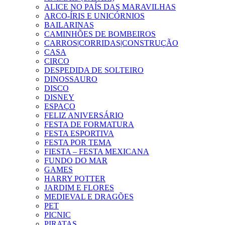
ALICE NO PAÍS DAS MARAVILHAS
ARCO-ÍRIS E UNICÓRNIOS
BAILARINAS
CAMINHÕES DE BOMBEIROS
CARROS|CORRIDAS|CONSTRUÇÃO
CASA
CIRCO
DESPEDIDA DE SOLTEIRO
DINOSSAURO
DISCO
DISNEY
ESPAÇO
FELIZ ANIVERSÁRIO
FESTA DE FORMATURA
FESTA ESPORTIVA
FESTA POR TEMA
FIESTA – FESTA MEXICANA
FUNDO DO MAR
GAMES
HARRY POTTER
JARDIM E FLORES
MEDIEVAL E DRAGÕES
PET
PICNIC
PIRATAS