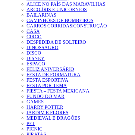
ALICE NO PAÍS DAS MARAVILHAS
ARCO-ÍRIS E UNICÓRNIOS
BAILARINAS
CAMINHÕES DE BOMBEIROS
CARROS|CORRIDAS|CONSTRUÇÃO
CASA
CIRCO
DESPEDIDA DE SOLTEIRO
DINOSSAURO
DISCO
DISNEY
ESPAÇO
FELIZ ANIVERSÁRIO
FESTA DE FORMATURA
FESTA ESPORTIVA
FESTA POR TEMA
FIESTA – FESTA MEXICANA
FUNDO DO MAR
GAMES
HARRY POTTER
JARDIM E FLORES
MEDIEVAL E DRAGÕES
PET
PICNIC
PIRATAS