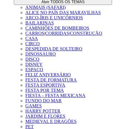
Abrir TODOS OS TEMAS
ANIMAIS (SAFARI)
ALICE NO PAÍS DAS MARAVILHAS
ARCO-ÍRIS E UNICÓRNIOS
BAILARINAS
CAMINHÕES DE BOMBEIROS
CARROS|CORRIDAS|CONSTRUÇÃO
CASA
CIRCO
DESPEDIDA DE SOLTEIRO
DINOSSAURO
DISCO
DISNEY
ESPAÇO
FELIZ ANIVERSÁRIO
FESTA DE FORMATURA
FESTA ESPORTIVA
FESTA POR TEMA
FIESTA – FESTA MEXICANA
FUNDO DO MAR
GAMES
HARRY POTTER
JARDIM E FLORES
MEDIEVAL E DRAGÕES
PET