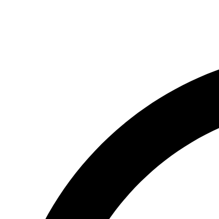
Ir
para
o
conteúdo