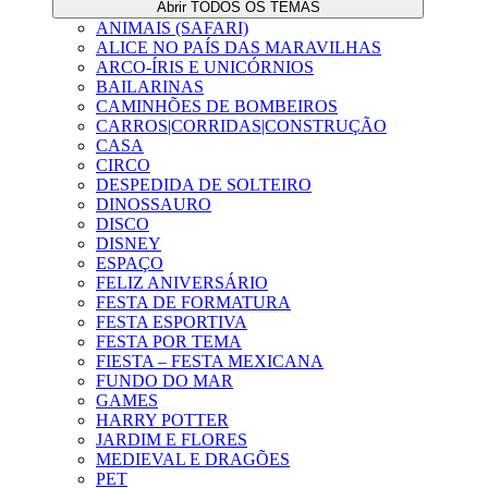
Abrir TODOS OS TEMAS
ANIMAIS (SAFARI)
ALICE NO PAÍS DAS MARAVILHAS
ARCO-ÍRIS E UNICÓRNIOS
BAILARINAS
CAMINHÕES DE BOMBEIROS
CARROS|CORRIDAS|CONSTRUÇÃO
CASA
CIRCO
DESPEDIDA DE SOLTEIRO
DINOSSAURO
DISCO
DISNEY
ESPAÇO
FELIZ ANIVERSÁRIO
FESTA DE FORMATURA
FESTA ESPORTIVA
FESTA POR TEMA
FIESTA – FESTA MEXICANA
FUNDO DO MAR
GAMES
HARRY POTTER
JARDIM E FLORES
MEDIEVAL E DRAGÕES
PET