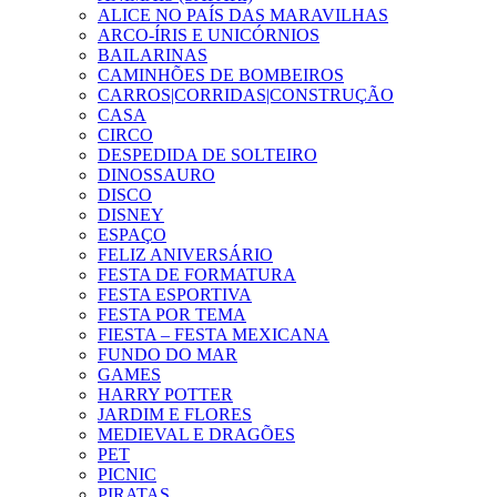
ALICE NO PAÍS DAS MARAVILHAS
ARCO-ÍRIS E UNICÓRNIOS
BAILARINAS
CAMINHÕES DE BOMBEIROS
CARROS|CORRIDAS|CONSTRUÇÃO
CASA
CIRCO
DESPEDIDA DE SOLTEIRO
DINOSSAURO
DISCO
DISNEY
ESPAÇO
FELIZ ANIVERSÁRIO
FESTA DE FORMATURA
FESTA ESPORTIVA
FESTA POR TEMA
FIESTA – FESTA MEXICANA
FUNDO DO MAR
GAMES
HARRY POTTER
JARDIM E FLORES
MEDIEVAL E DRAGÕES
PET
PICNIC
PIRATAS