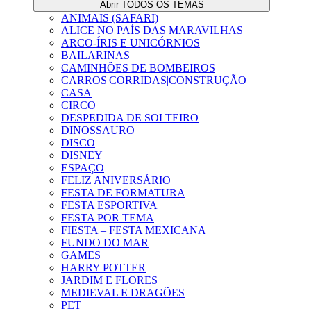
Abrir TODOS OS TEMAS
ANIMAIS (SAFARI)
ALICE NO PAÍS DAS MARAVILHAS
ARCO-ÍRIS E UNICÓRNIOS
BAILARINAS
CAMINHÕES DE BOMBEIROS
CARROS|CORRIDAS|CONSTRUÇÃO
CASA
CIRCO
DESPEDIDA DE SOLTEIRO
DINOSSAURO
DISCO
DISNEY
ESPAÇO
FELIZ ANIVERSÁRIO
FESTA DE FORMATURA
FESTA ESPORTIVA
FESTA POR TEMA
FIESTA – FESTA MEXICANA
FUNDO DO MAR
GAMES
HARRY POTTER
JARDIM E FLORES
MEDIEVAL E DRAGÕES
PET