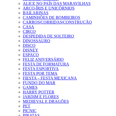
ALICE NO PAÍS DAS MARAVILHAS
ARCO-ÍRIS E UNICÓRNIOS
BAILARINAS
CAMINHÕES DE BOMBEIROS
CARROS|CORRIDAS|CONSTRUÇÃO
CASA
CIRCO
DESPEDIDA DE SOLTEIRO
DINOSSAURO
DISCO
DISNEY
ESPAÇO
FELIZ ANIVERSÁRIO
FESTA DE FORMATURA
FESTA ESPORTIVA
FESTA POR TEMA
FIESTA – FESTA MEXICANA
FUNDO DO MAR
GAMES
HARRY POTTER
JARDIM E FLORES
MEDIEVAL E DRAGÕES
PET
PICNIC
PIRATAS