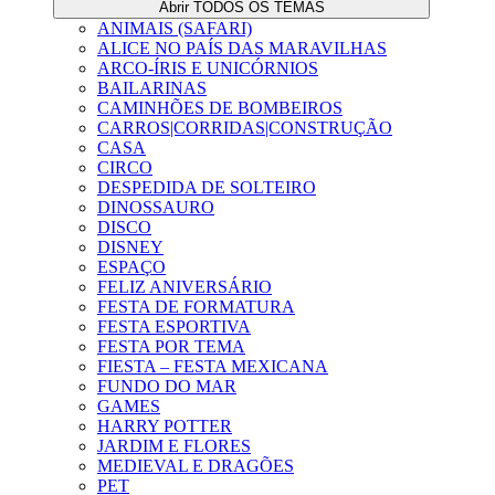
Abrir TODOS OS TEMAS
ANIMAIS (SAFARI)
ALICE NO PAÍS DAS MARAVILHAS
ARCO-ÍRIS E UNICÓRNIOS
BAILARINAS
CAMINHÕES DE BOMBEIROS
CARROS|CORRIDAS|CONSTRUÇÃO
CASA
CIRCO
DESPEDIDA DE SOLTEIRO
DINOSSAURO
DISCO
DISNEY
ESPAÇO
FELIZ ANIVERSÁRIO
FESTA DE FORMATURA
FESTA ESPORTIVA
FESTA POR TEMA
FIESTA – FESTA MEXICANA
FUNDO DO MAR
GAMES
HARRY POTTER
JARDIM E FLORES
MEDIEVAL E DRAGÕES
PET