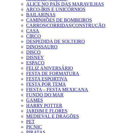
ALICE NO PAÍS DAS MARAVILHAS
ARCO-ÍRIS E UNICÓRNIOS
BAILARINAS
CAMINHÕES DE BOMBEIROS
CARROS|CORRIDAS|CONSTRUÇÃO
CASA
CIRCO
DESPEDIDA DE SOLTEIRO
DINOSSAURO
DISCO
DISNEY
ESPAÇO
FELIZ ANIVERSÁRIO
FESTA DE FORMATURA
FESTA ESPORTIVA
FESTA POR TEMA
FIESTA – FESTA MEXICANA
FUNDO DO MAR
GAMES
HARRY POTTER
JARDIM E FLORES
MEDIEVAL E DRAGÕES
PET
PICNIC
PIRATAS