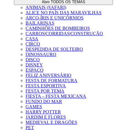
Abrir TODOS OS TEMAS
ANIMAIS (SAFARI)
ALICE NO PAÍS DAS MARAVILHAS
ARCO-ÍRIS E UNICÓRNIOS
BAILARINAS
CAMINHÕES DE BOMBEIROS
CARROS|CORRIDAS|CONSTRUÇÃO
CASA
CIRCO
DESPEDIDA DE SOLTEIRO
DINOSSAURO
DISCO
DISNEY
ESPAÇO
FELIZ ANIVERSÁRIO
FESTA DE FORMATURA
FESTA ESPORTIVA
FESTA POR TEMA
FIESTA – FESTA MEXICANA
FUNDO DO MAR
GAMES
HARRY POTTER
JARDIM E FLORES
MEDIEVAL E DRAGÕES
PET