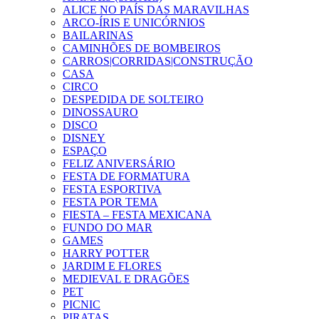
ALICE NO PAÍS DAS MARAVILHAS
ARCO-ÍRIS E UNICÓRNIOS
BAILARINAS
CAMINHÕES DE BOMBEIROS
CARROS|CORRIDAS|CONSTRUÇÃO
CASA
CIRCO
DESPEDIDA DE SOLTEIRO
DINOSSAURO
DISCO
DISNEY
ESPAÇO
FELIZ ANIVERSÁRIO
FESTA DE FORMATURA
FESTA ESPORTIVA
FESTA POR TEMA
FIESTA – FESTA MEXICANA
FUNDO DO MAR
GAMES
HARRY POTTER
JARDIM E FLORES
MEDIEVAL E DRAGÕES
PET
PICNIC
PIRATAS