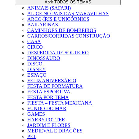
Abrir TODOS OS TEMAS
ANIMAIS (SAFARI)
ALICE NO PAÍS DAS MARAVILHAS
ARCO-ÍRIS E UNICÓRNIOS
BAILARINAS
CAMINHÕES DE BOMBEIROS
CARROS|CORRIDAS|CONSTRUÇÃO
CASA
CIRCO
DESPEDIDA DE SOLTEIRO
DINOSSAURO
DISCO
DISNEY
ESPAÇO
FELIZ ANIVERSÁRIO
FESTA DE FORMATURA
FESTA ESPORTIVA
FESTA POR TEMA
FIESTA – FESTA MEXICANA
FUNDO DO MAR
GAMES
HARRY POTTER
JARDIM E FLORES
MEDIEVAL E DRAGÕES
PET