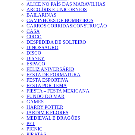
ALICE NO PAÍS DAS MARAVILHAS
ARCO-ÍRIS E UNICÓRNIOS
BAILARINAS
CAMINHÕES DE BOMBEIROS
CARROS|CORRIDAS|CONSTRUÇÃO
CASA
CIRCO
DESPEDIDA DE SOLTEIRO
DINOSSAURO
DISCO
DISNEY
ESPAÇO
FELIZ ANIVERSÁRIO
FESTA DE FORMATURA
FESTA ESPORTIVA
FESTA POR TEMA
FIESTA – FESTA MEXICANA
FUNDO DO MAR
GAMES
HARRY POTTER
JARDIM E FLORES
MEDIEVAL E DRAGÕES
PET
PICNIC
PIRATAS