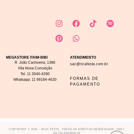
MEGASTORE ITAIM-BIBI
ATENDIMENTO
R. João Cachoeira, 1386
sac@ricafesta.com.br
Vila Nova Conceição
Tel.
11 3040-4290
FORMAS DE
Whatsapp:
11 99184-4620
PAGAMENTO
COPYRIGHT © 2025 – RICA FESTA. TODOS OS DIREITOS RESERVADOS. CNPJ:
60.774.452/0001-52