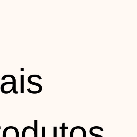
ais
rodutos