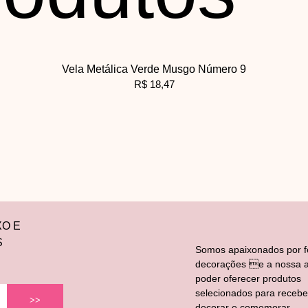
Vela Metálica Verde Musgo Número 9
R$
18,47
XO E
S
Somos apaixonados por f
decorações e a nossa a
poder oferecer produtos
selecionados para recebe
>>
decorar e comemorar