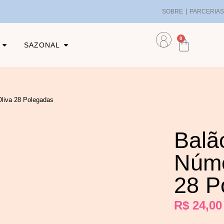
SOBRE
PARCERIA
0
SAZONAL
Oliva 28 Polegadas
Balã
Núme
28 P
R$
24,00