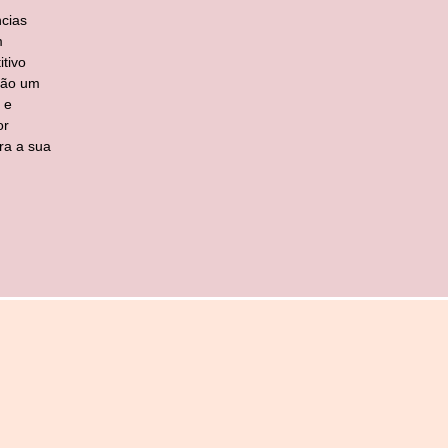
cias
m
tivo
ção um
 e
or
ra a sua