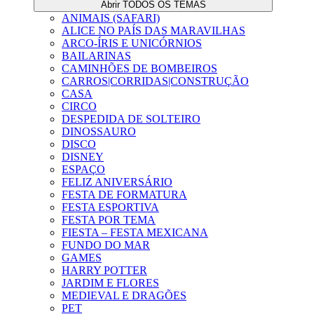
Abrir TODOS OS TEMAS
ANIMAIS (SAFARI)
ALICE NO PAÍS DAS MARAVILHAS
ARCO-ÍRIS E UNICÓRNIOS
BAILARINAS
CAMINHÕES DE BOMBEIROS
CARROS|CORRIDAS|CONSTRUÇÃO
CASA
CIRCO
DESPEDIDA DE SOLTEIRO
DINOSSAURO
DISCO
DISNEY
ESPAÇO
FELIZ ANIVERSÁRIO
FESTA DE FORMATURA
FESTA ESPORTIVA
FESTA POR TEMA
FIESTA – FESTA MEXICANA
FUNDO DO MAR
GAMES
HARRY POTTER
JARDIM E FLORES
MEDIEVAL E DRAGÕES
PET