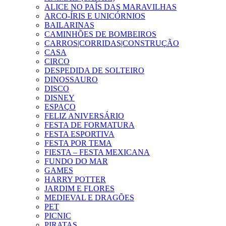
ALICE NO PAÍS DAS MARAVILHAS
ARCO-ÍRIS E UNICÓRNIOS
BAILARINAS
CAMINHÕES DE BOMBEIROS
CARROS|CORRIDAS|CONSTRUÇÃO
CASA
CIRCO
DESPEDIDA DE SOLTEIRO
DINOSSAURO
DISCO
DISNEY
ESPAÇO
FELIZ ANIVERSÁRIO
FESTA DE FORMATURA
FESTA ESPORTIVA
FESTA POR TEMA
FIESTA – FESTA MEXICANA
FUNDO DO MAR
GAMES
HARRY POTTER
JARDIM E FLORES
MEDIEVAL E DRAGÕES
PET
PICNIC
PIRATAS