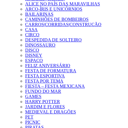
ALICE NO PAÍS DAS MARAVILHAS
ARCO-ÍRIS E UNICÓRNIOS
BAILARINAS
CAMINHÕES DE BOMBEIROS
CARROS|CORRIDAS|CONSTRUÇÃO
CASA
CIRCO
DESPEDIDA DE SOLTEIRO
DINOSSAURO
DISCO
DISNEY
ESPAÇO
FELIZ ANIVERSÁRIO
FESTA DE FORMATURA
FESTA ESPORTIVA
FESTA POR TEMA
FIESTA – FESTA MEXICANA
FUNDO DO MAR
GAMES
HARRY POTTER
JARDIM E FLORES
MEDIEVAL E DRAGÕES
PET
PICNIC
PIRATAS