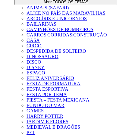
Abrir TODOS OS TEMAS
ANIMAIS (SAFARI)
ALICE NO PAÍS DAS MARAVILHAS
ARCO-ÍRIS E UNICÓRNIOS
BAILARINAS
CAMINHÕES DE BOMBEIROS
CARROS|CORRIDAS|CONSTRUÇÃO
CASA
CIRCO
DESPEDIDA DE SOLTEIRO
DINOSSAURO
DISCO
DISNEY
ESPAÇO
FELIZ ANIVERSÁRIO
FESTA DE FORMATURA
FESTA ESPORTIVA
FESTA POR TEMA
FIESTA – FESTA MEXICANA
FUNDO DO MAR
GAMES
HARRY POTTER
JARDIM E FLORES
MEDIEVAL E DRAGÕES
PET