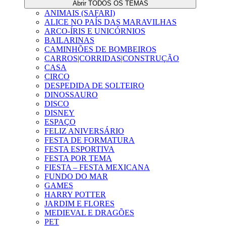
Abrir TODOS OS TEMAS
ANIMAIS (SAFARI)
ALICE NO PAÍS DAS MARAVILHAS
ARCO-ÍRIS E UNICÓRNIOS
BAILARINAS
CAMINHÕES DE BOMBEIROS
CARROS|CORRIDAS|CONSTRUÇÃO
CASA
CIRCO
DESPEDIDA DE SOLTEIRO
DINOSSAURO
DISCO
DISNEY
ESPAÇO
FELIZ ANIVERSÁRIO
FESTA DE FORMATURA
FESTA ESPORTIVA
FESTA POR TEMA
FIESTA – FESTA MEXICANA
FUNDO DO MAR
GAMES
HARRY POTTER
JARDIM E FLORES
MEDIEVAL E DRAGÕES
PET