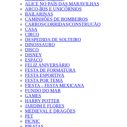
ALICE NO PAÍS DAS MARAVILHAS
ARCO-ÍRIS E UNICÓRNIOS
BAILARINAS
CAMINHÕES DE BOMBEIROS
CARROS|CORRIDAS|CONSTRUÇÃO
CASA
CIRCO
DESPEDIDA DE SOLTEIRO
DINOSSAURO
DISCO
DISNEY
ESPAÇO
FELIZ ANIVERSÁRIO
FESTA DE FORMATURA
FESTA ESPORTIVA
FESTA POR TEMA
FIESTA – FESTA MEXICANA
FUNDO DO MAR
GAMES
HARRY POTTER
JARDIM E FLORES
MEDIEVAL E DRAGÕES
PET
PICNIC
PIRATAS