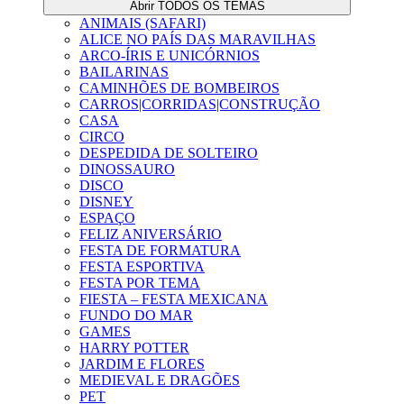
Abrir TODOS OS TEMAS
ANIMAIS (SAFARI)
ALICE NO PAÍS DAS MARAVILHAS
ARCO-ÍRIS E UNICÓRNIOS
BAILARINAS
CAMINHÕES DE BOMBEIROS
CARROS|CORRIDAS|CONSTRUÇÃO
CASA
CIRCO
DESPEDIDA DE SOLTEIRO
DINOSSAURO
DISCO
DISNEY
ESPAÇO
FELIZ ANIVERSÁRIO
FESTA DE FORMATURA
FESTA ESPORTIVA
FESTA POR TEMA
FIESTA – FESTA MEXICANA
FUNDO DO MAR
GAMES
HARRY POTTER
JARDIM E FLORES
MEDIEVAL E DRAGÕES
PET