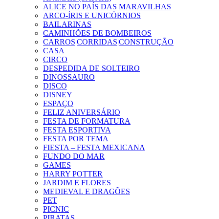
ALICE NO PAÍS DAS MARAVILHAS
ARCO-ÍRIS E UNICÓRNIOS
BAILARINAS
CAMINHÕES DE BOMBEIROS
CARROS|CORRIDAS|CONSTRUÇÃO
CASA
CIRCO
DESPEDIDA DE SOLTEIRO
DINOSSAURO
DISCO
DISNEY
ESPAÇO
FELIZ ANIVERSÁRIO
FESTA DE FORMATURA
FESTA ESPORTIVA
FESTA POR TEMA
FIESTA – FESTA MEXICANA
FUNDO DO MAR
GAMES
HARRY POTTER
JARDIM E FLORES
MEDIEVAL E DRAGÕES
PET
PICNIC
PIRATAS