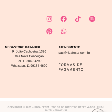
MEGASTORE ITAIM-BIBI
ATENDIMENTO
R. João Cachoeira, 1386
sac@ricafesta.com.br
Vila Nova Conceição
Tel.
11 3040-4290
FORMAS DE
Whatsapp:
11 99184-4620
PAGAMENTO
COPYRIGHT © 2025 – RICA FESTA. TODOS OS DIREITOS RESERVADOS. CNPJ:
60.774.452/0001-52