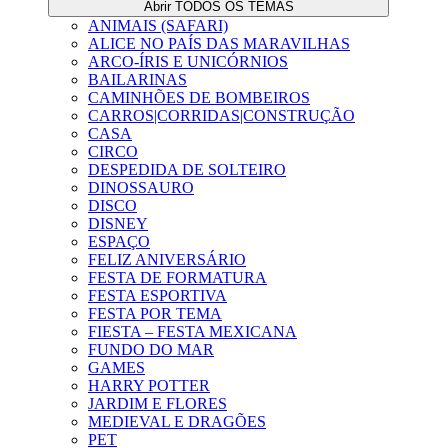
Abrir TODOS OS TEMAS
ANIMAIS (SAFARI)
ALICE NO PAÍS DAS MARAVILHAS
ARCO-ÍRIS E UNICÓRNIOS
BAILARINAS
CAMINHÕES DE BOMBEIROS
CARROS|CORRIDAS|CONSTRUÇÃO
CASA
CIRCO
DESPEDIDA DE SOLTEIRO
DINOSSAURO
DISCO
DISNEY
ESPAÇO
FELIZ ANIVERSÁRIO
FESTA DE FORMATURA
FESTA ESPORTIVA
FESTA POR TEMA
FIESTA – FESTA MEXICANA
FUNDO DO MAR
GAMES
HARRY POTTER
JARDIM E FLORES
MEDIEVAL E DRAGÕES
PET