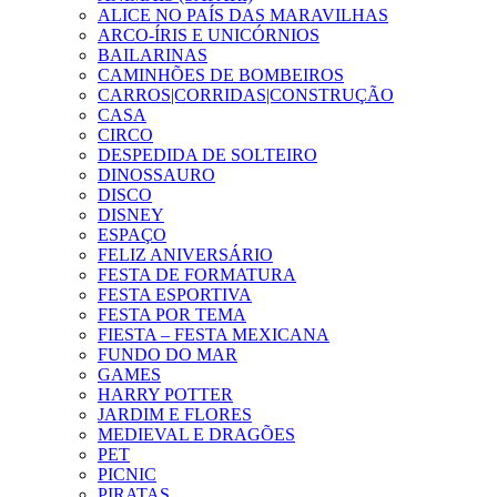
ALICE NO PAÍS DAS MARAVILHAS
ARCO-ÍRIS E UNICÓRNIOS
BAILARINAS
CAMINHÕES DE BOMBEIROS
CARROS|CORRIDAS|CONSTRUÇÃO
CASA
CIRCO
DESPEDIDA DE SOLTEIRO
DINOSSAURO
DISCO
DISNEY
ESPAÇO
FELIZ ANIVERSÁRIO
FESTA DE FORMATURA
FESTA ESPORTIVA
FESTA POR TEMA
FIESTA – FESTA MEXICANA
FUNDO DO MAR
GAMES
HARRY POTTER
JARDIM E FLORES
MEDIEVAL E DRAGÕES
PET
PICNIC
PIRATAS