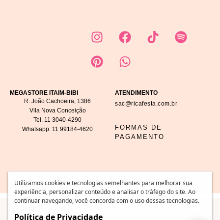
MEGASTORE ITAIM-BIBI
ATENDIMENTO
R. João Cachoeira, 1386
sac@ricafesta.com.br
Vila Nova Conceição
Tel.
11 3040-4290
FORMAS DE
Whatsapp:
11 99184-4620
PAGAMENTO
Utilizamos cookies e tecnologias semelhantes para melhorar sua
experiência, personalizar conteúdo e analisar o tráfego do site. Ao
continuar navegando, você concorda com o uso dessas tecnologias.
COPYRIGHT © 2025 – RICA FESTA. TODOS OS DIREITOS RESERVADOS. CNPJ:
Política de Privacidade
60.774.452/0001-52