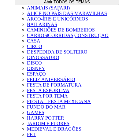
Abrir TODOS OS TEMAS
ANIMAIS (SAFARI)
ALICE NO PAÍS DAS MARAVILHAS
ARCO-ÍRIS E UNICÓRNIOS
BAILARINAS
CAMINHÕES DE BOMBEIROS
CARROS|CORRIDAS|CONSTRUÇÃO
CASA
CIRCO
DESPEDIDA DE SOLTEIRO
DINOSSAURO
DISCO
DISNEY
ESPAÇO
FELIZ ANIVERSÁRIO
FESTA DE FORMATURA
FESTA ESPORTIVA
FESTA POR TEMA
FIESTA – FESTA MEXICANA
FUNDO DO MAR
GAMES
HARRY POTTER
JARDIM E FLORES
MEDIEVAL E DRAGÕES
PET