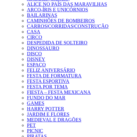
ALICE NO PAÍS DAS MARAVILHAS
ARCO-ÍRIS E UNICÓRNIOS
BAILARINAS
CAMINHÕES DE BOMBEIROS
CARROS|CORRIDAS|CONSTRUÇÃO
CASA
CIRCO
DESPEDIDA DE SOLTEIRO
DINOSSAURO
DISCO
DISNEY
ESPAÇO
FELIZ ANIVERSÁRIO
FESTA DE FORMATURA
FESTA ESPORTIVA
FESTA POR TEMA
FIESTA – FESTA MEXICANA
FUNDO DO MAR
GAMES
HARRY POTTER
JARDIM E FLORES
MEDIEVAL E DRAGÕES
PET
PICNIC
PIRATAS