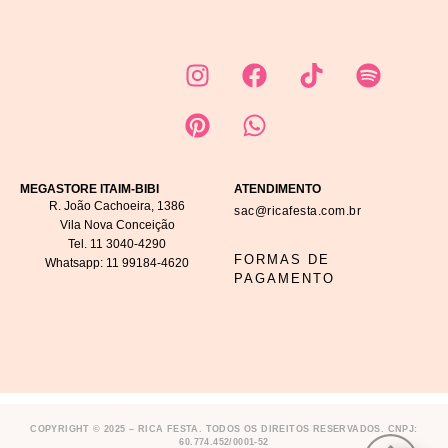
MEGASTORE ITAIM-BIBI
ATENDIMENTO
R. João Cachoeira, 1386
sac@ricafesta.com.br
Vila Nova Conceição
Tel.
11 3040-4290
FORMAS DE
Whatsapp:
11 99184-4620
PAGAMENTO
COPYRIGHT © 2025 – RICA FESTA. TODOS OS DIREITOS RESERVADOS. CNPJ:
60.774.452/0001-52