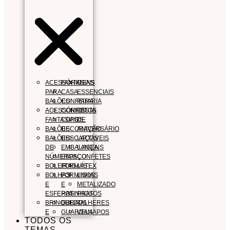
ACESSÓRIO
FANTASIAS
ITENS
PARA
CASA
ESSENCIAIS
BALÕES
CONFEITARIA
PARA
ACESSÓRIOS
CONFEITOS
FESTA
FANTASIAS
COPOS
DE
BALÕES
DECORAÇÃO
ANIVERSÁRIO
BALÕES
DESCARTÁVEIS
LAÇOS
DE
EMBALAGENS
LANÇA
NÚMEROS
ESPAÇO
CONFETES
BOLEIRAS
FORMAS
LÁTEX
BOLHAS
FORMINHAS
LISOS
E
E
METALIZADO
ESFERAS
POTINHOS
PRATOS
BRINQUEDOS
GERAL
TALHERES
E
GUARDANAPOS
VELA
TODOS OS
TEMAS