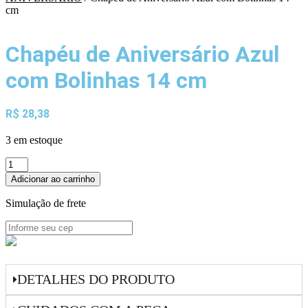
cm
Chapéu de Aniversário Azul
com Bolinhas 14 cm
R$
28,38
3 em estoque
Chapéu
de
Adicionar ao carrinho
Aniversário
Azul
Simulação de frete
com
Bolinhas
14
cm
quantidade
DETALHES DO PRODUTO