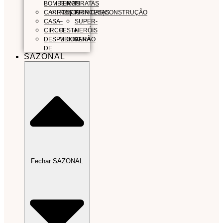
BOMBEIROS
TEMA
PIRATAS
CARROS|CORRIDAS|CONSTRUÇÃO
FIESTA
PRINCESAS
CASA
–
SUPER-
CIRCO
FESTA
HERÓIS
DESPEDIDA
MEXICANA
VERÃO
DE
SAZONAL
Fechar SAZONAL