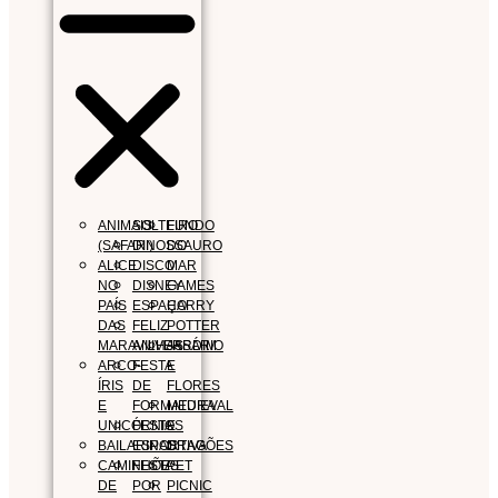
ANIMAIS
SOLTEIRO
FUNDO
(SAFARI)
DINOSSAURO
DO
ALICE
DISCO
MAR
NO
DISNEY
GAMES
PAÍS
ESPAÇO
HARRY
DAS
FELIZ
POTTER
MARAVILHAS
ANIVERSÁRIO
JARDIM
ARCO-
FESTA
E
ÍRIS
DE
FLORES
E
FORMATURA
MEDIEVAL
UNICÓRNIOS
FESTA
E
BAILARINAS
ESPORTIVA
DRAGÕES
CAMINHÕES
FESTA
PET
DE
POR
PICNIC