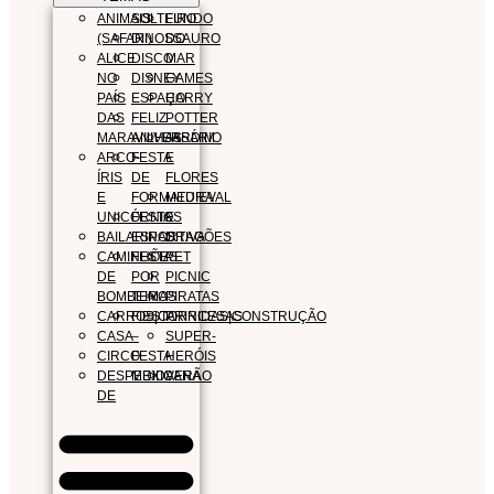
ANIMAIS
SOLTEIRO
FUNDO
(SAFARI)
DINOSSAURO
DO
ALICE
DISCO
MAR
NO
DISNEY
GAMES
PAÍS
ESPAÇO
HARRY
DAS
FELIZ
POTTER
MARAVILHAS
ANIVERSÁRIO
JARDIM
ARCO-
FESTA
E
ÍRIS
DE
FLORES
E
FORMATURA
MEDIEVAL
UNICÓRNIOS
FESTA
E
BAILARINAS
ESPORTIVA
DRAGÕES
CAMINHÕES
FESTA
PET
DE
POR
PICNIC
BOMBEIROS
TEMA
PIRATAS
CARROS|CORRIDAS|CONSTRUÇÃO
FIESTA
PRINCESAS
CASA
–
SUPER-
CIRCO
FESTA
HERÓIS
DESPEDIDA
MEXICANA
VERÃO
DE