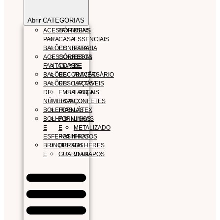
Abrir CATEGORIAS
ACESSÓRIO
FANTASIAS
ITENS
PARA
CASA
ESSENCIAIS
BALÕES
CONFEITARIA
PARA
ACESSÓRIOS
CONFEITOS
FESTA
FANTASIAS
COPOS
DE
BALÕES
DECORAÇÃO
ANIVERSÁRIO
BALÕES
DESCARTÁVEIS
LAÇOS
DE
EMBALAGENS
LANÇA
NÚMEROS
ESPAÇO
CONFETES
BOLEIRAS
FORMAS
LÁTEX
BOLHAS
FORMINHAS
LISOS
E
E
METALIZADO
ESFERAS
POTINHOS
PRATOS
BRINQUEDOS
GERAL
TALHERES
E
GUARDANAPOS
VELA