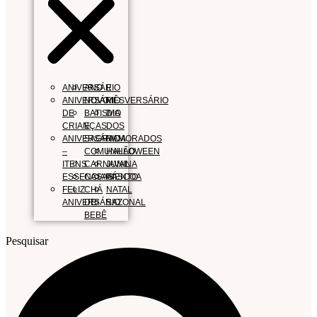
ANIVERSÁRIO
ANO
E
ANIVERSÁRIO
NOVO
MÊSVERSÁRIO
DE
BATISMO
DIA
CRIANÇAS
E
DOS
ANIVERSÁRIO
SAGRADA
NAMORADOS
–
COMUNHÃO
HALLOWEEN
ITENS
CARNAVAL
JUNINA
ESSENCIAIS
CASAMENTO
PÁSCOA
FELIZ
CHÁ
NATAL
ANIVERSÁRIO
DE
SAZONAL
BEBÊ
Pesquisar