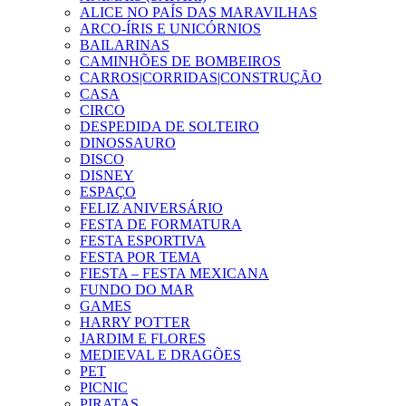
ALICE NO PAÍS DAS MARAVILHAS
ARCO-ÍRIS E UNICÓRNIOS
BAILARINAS
CAMINHÕES DE BOMBEIROS
CARROS|CORRIDAS|CONSTRUÇÃO
CASA
CIRCO
DESPEDIDA DE SOLTEIRO
DINOSSAURO
DISCO
DISNEY
ESPAÇO
FELIZ ANIVERSÁRIO
FESTA DE FORMATURA
FESTA ESPORTIVA
FESTA POR TEMA
FIESTA – FESTA MEXICANA
FUNDO DO MAR
GAMES
HARRY POTTER
JARDIM E FLORES
MEDIEVAL E DRAGÕES
PET
PICNIC
PIRATAS