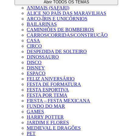
Abrir TODOS OS TEMAS
ANIMAIS (SAFARI)
ALICE NO PAÍS DAS MARAVILHAS
ARCO-ÍRIS E UNICÓRNIOS
BAILARINAS
CAMINHÕES DE BOMBEIROS
CARROS|CORRIDAS|CONSTRUÇÃO
CASA
CIRCO
DESPEDIDA DE SOLTEIRO
DINOSSAURO
DISCO
DISNEY
ESPAÇO
FELIZ ANIVERSÁRIO
FESTA DE FORMATURA
FESTA ESPORTIVA
FESTA POR TEMA
FIESTA – FESTA MEXICANA
FUNDO DO MAR
GAMES
HARRY POTTER
JARDIM E FLORES
MEDIEVAL E DRAGÕES
PET