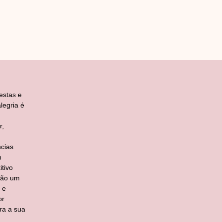
estas e
legria é
r,
cias
m
tivo
ção um
 e
or
ra a sua