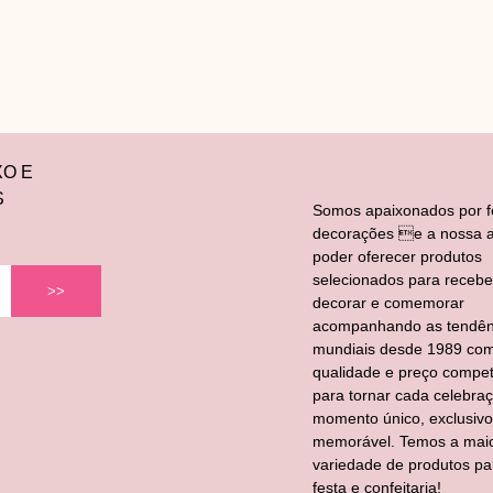
XO E
S
Somos apaixonados por f
decorações e a nossa a
poder oferecer produtos
selecionados para recebe
>>
decorar e comemorar
acompanhando as tendên
mundiais desde 1989 co
qualidade e preço competi
para tornar cada celebra
momento único, exclusivo
memorável. Temos a mai
variedade de produtos pa
festa e confeitaria!