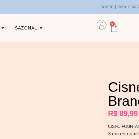
SOBRE
PARCERIA
0
SAZONAL
Cisn
Bran
R$
89,99
CISNE FOUNTA
3 em estoque