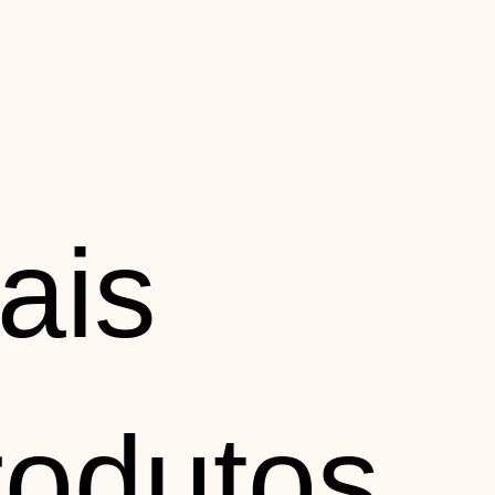
ais
rodutos