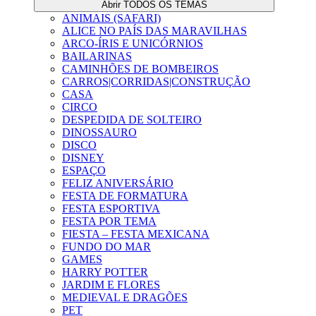
Abrir TODOS OS TEMAS
ANIMAIS (SAFARI)
ALICE NO PAÍS DAS MARAVILHAS
ARCO-ÍRIS E UNICÓRNIOS
BAILARINAS
CAMINHÕES DE BOMBEIROS
CARROS|CORRIDAS|CONSTRUÇÃO
CASA
CIRCO
DESPEDIDA DE SOLTEIRO
DINOSSAURO
DISCO
DISNEY
ESPAÇO
FELIZ ANIVERSÁRIO
FESTA DE FORMATURA
FESTA ESPORTIVA
FESTA POR TEMA
FIESTA – FESTA MEXICANA
FUNDO DO MAR
GAMES
HARRY POTTER
JARDIM E FLORES
MEDIEVAL E DRAGÕES
PET