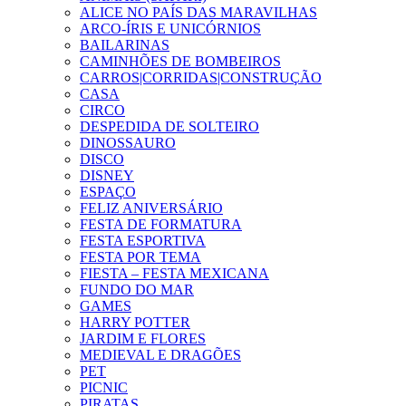
ALICE NO PAÍS DAS MARAVILHAS
ARCO-ÍRIS E UNICÓRNIOS
BAILARINAS
CAMINHÕES DE BOMBEIROS
CARROS|CORRIDAS|CONSTRUÇÃO
CASA
CIRCO
DESPEDIDA DE SOLTEIRO
DINOSSAURO
DISCO
DISNEY
ESPAÇO
FELIZ ANIVERSÁRIO
FESTA DE FORMATURA
FESTA ESPORTIVA
FESTA POR TEMA
FIESTA – FESTA MEXICANA
FUNDO DO MAR
GAMES
HARRY POTTER
JARDIM E FLORES
MEDIEVAL E DRAGÕES
PET
PICNIC
PIRATAS