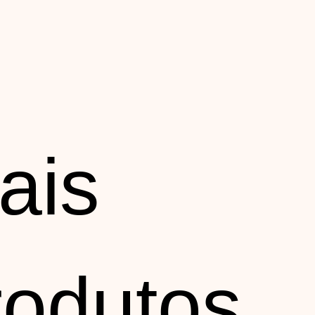
ais
rodutos