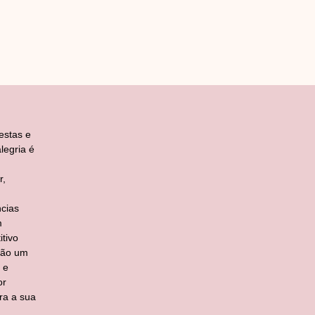
estas e
legria é
r,
cias
m
tivo
ção um
 e
or
ra a sua