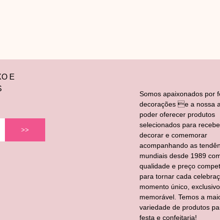
XO E
S
Somos apaixonados por f
decorações e a nossa a
poder oferecer produtos
selecionados para recebe
>>
decorar e comemorar
acompanhando as tendên
mundiais desde 1989 co
qualidade e preço competi
para tornar cada celebra
momento único, exclusivo
memorável. Temos a mai
variedade de produtos pa
festa e confeitaria!