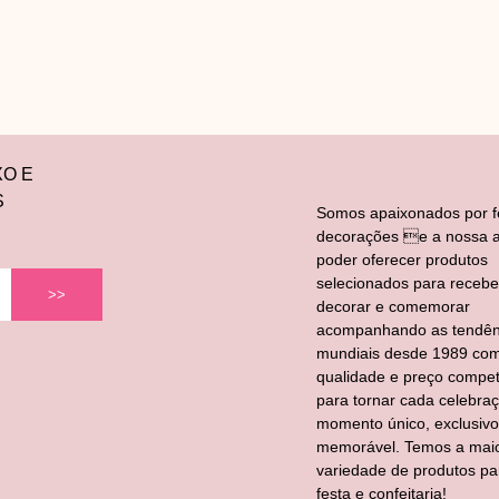
XO E
S
Somos apaixonados por f
decorações e a nossa a
poder oferecer produtos
selecionados para recebe
>>
decorar e comemorar
acompanhando as tendên
mundiais desde 1989 co
qualidade e preço competi
para tornar cada celebra
momento único, exclusivo
memorável. Temos a mai
variedade de produtos pa
festa e confeitaria!