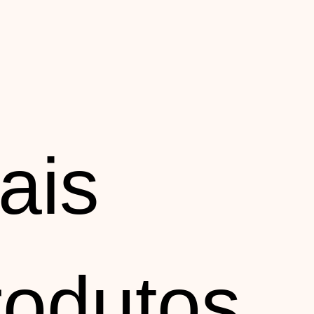
ais
rodutos