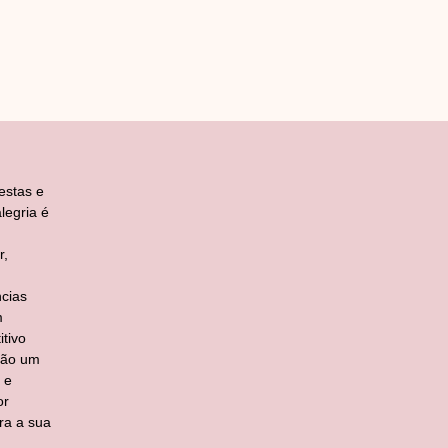
estas e
legria é
r,
cias
m
tivo
ção um
 e
or
ra a sua