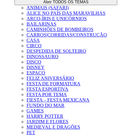
Abrir TODOS OS TEMAS
ANIMAIS (SAFARI)
ALICE NO PAÍS DAS MARAVILHAS
ARCO-ÍRIS E UNICÓRNIOS
BAILARINAS
CAMINHÕES DE BOMBEIROS
CARROS|CORRIDAS|CONSTRUÇÃO
CASA
CIRCO
DESPEDIDA DE SOLTEIRO
DINOSSAURO
DISCO
DISNEY
ESPAÇO
FELIZ ANIVERSÁRIO
FESTA DE FORMATURA
FESTA ESPORTIVA
FESTA POR TEMA
FIESTA – FESTA MEXICANA
FUNDO DO MAR
GAMES
HARRY POTTER
JARDIM E FLORES
MEDIEVAL E DRAGÕES
PET