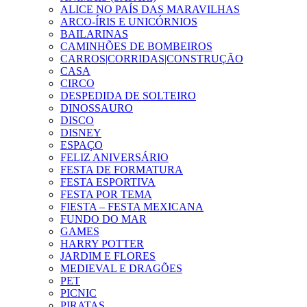
ALICE NO PAÍS DAS MARAVILHAS
ARCO-ÍRIS E UNICÓRNIOS
BAILARINAS
CAMINHÕES DE BOMBEIROS
CARROS|CORRIDAS|CONSTRUÇÃO
CASA
CIRCO
DESPEDIDA DE SOLTEIRO
DINOSSAURO
DISCO
DISNEY
ESPAÇO
FELIZ ANIVERSÁRIO
FESTA DE FORMATURA
FESTA ESPORTIVA
FESTA POR TEMA
FIESTA – FESTA MEXICANA
FUNDO DO MAR
GAMES
HARRY POTTER
JARDIM E FLORES
MEDIEVAL E DRAGÕES
PET
PICNIC
PIRATAS