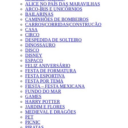
ALICE NO PAÍS DAS MARAVILHAS
ARCO-ÍRIS E UNICÓRNIOS
BAILARINAS
CAMINHÕES DE BOMBEIROS
CARROS|CORRIDAS|CONSTRUÇÃO
CASA
CIRCO
DESPEDIDA DE SOLTEIRO
DINOSSAURO
DISCO
DISNEY
ESPAÇO
FELIZ ANIVERSÁRIO
FESTA DE FORMATURA
FESTA ESPORTIVA
FESTA POR TEMA
FIESTA – FESTA MEXICANA
FUNDO DO MAR
GAMES
HARRY POTTER
JARDIM E FLORES
MEDIEVAL E DRAGÕES
PET
PICNIC
PIRATAS