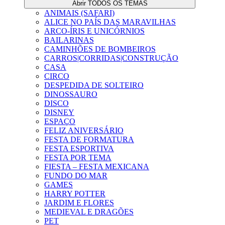
Abrir TODOS OS TEMAS
ANIMAIS (SAFARI)
ALICE NO PAÍS DAS MARAVILHAS
ARCO-ÍRIS E UNICÓRNIOS
BAILARINAS
CAMINHÕES DE BOMBEIROS
CARROS|CORRIDAS|CONSTRUÇÃO
CASA
CIRCO
DESPEDIDA DE SOLTEIRO
DINOSSAURO
DISCO
DISNEY
ESPAÇO
FELIZ ANIVERSÁRIO
FESTA DE FORMATURA
FESTA ESPORTIVA
FESTA POR TEMA
FIESTA – FESTA MEXICANA
FUNDO DO MAR
GAMES
HARRY POTTER
JARDIM E FLORES
MEDIEVAL E DRAGÕES
PET