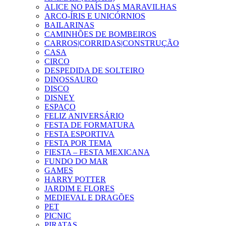
ALICE NO PAÍS DAS MARAVILHAS
ARCO-ÍRIS E UNICÓRNIOS
BAILARINAS
CAMINHÕES DE BOMBEIROS
CARROS|CORRIDAS|CONSTRUÇÃO
CASA
CIRCO
DESPEDIDA DE SOLTEIRO
DINOSSAURO
DISCO
DISNEY
ESPAÇO
FELIZ ANIVERSÁRIO
FESTA DE FORMATURA
FESTA ESPORTIVA
FESTA POR TEMA
FIESTA – FESTA MEXICANA
FUNDO DO MAR
GAMES
HARRY POTTER
JARDIM E FLORES
MEDIEVAL E DRAGÕES
PET
PICNIC
PIRATAS