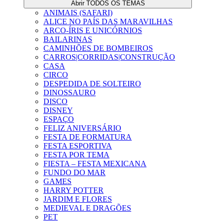
Abrir TODOS OS TEMAS
ANIMAIS (SAFARI)
ALICE NO PAÍS DAS MARAVILHAS
ARCO-ÍRIS E UNICÓRNIOS
BAILARINAS
CAMINHÕES DE BOMBEIROS
CARROS|CORRIDAS|CONSTRUÇÃO
CASA
CIRCO
DESPEDIDA DE SOLTEIRO
DINOSSAURO
DISCO
DISNEY
ESPAÇO
FELIZ ANIVERSÁRIO
FESTA DE FORMATURA
FESTA ESPORTIVA
FESTA POR TEMA
FIESTA – FESTA MEXICANA
FUNDO DO MAR
GAMES
HARRY POTTER
JARDIM E FLORES
MEDIEVAL E DRAGÕES
PET