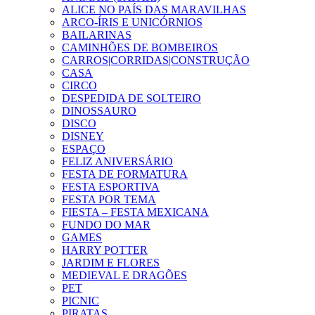
ALICE NO PAÍS DAS MARAVILHAS
ARCO-ÍRIS E UNICÓRNIOS
BAILARINAS
CAMINHÕES DE BOMBEIROS
CARROS|CORRIDAS|CONSTRUÇÃO
CASA
CIRCO
DESPEDIDA DE SOLTEIRO
DINOSSAURO
DISCO
DISNEY
ESPAÇO
FELIZ ANIVERSÁRIO
FESTA DE FORMATURA
FESTA ESPORTIVA
FESTA POR TEMA
FIESTA – FESTA MEXICANA
FUNDO DO MAR
GAMES
HARRY POTTER
JARDIM E FLORES
MEDIEVAL E DRAGÕES
PET
PICNIC
PIRATAS