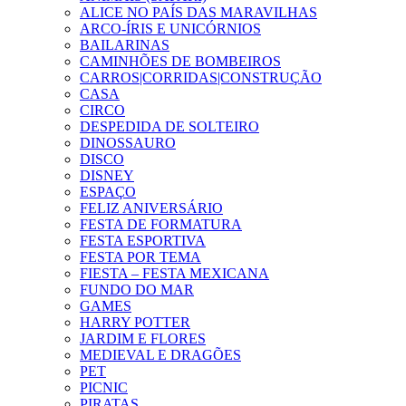
ALICE NO PAÍS DAS MARAVILHAS
ARCO-ÍRIS E UNICÓRNIOS
BAILARINAS
CAMINHÕES DE BOMBEIROS
CARROS|CORRIDAS|CONSTRUÇÃO
CASA
CIRCO
DESPEDIDA DE SOLTEIRO
DINOSSAURO
DISCO
DISNEY
ESPAÇO
FELIZ ANIVERSÁRIO
FESTA DE FORMATURA
FESTA ESPORTIVA
FESTA POR TEMA
FIESTA – FESTA MEXICANA
FUNDO DO MAR
GAMES
HARRY POTTER
JARDIM E FLORES
MEDIEVAL E DRAGÕES
PET
PICNIC
PIRATAS