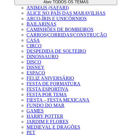
Abrir TODOS OS TEMAS
ANIMAIS (SAFARI)
ALICE NO PAÍS DAS MARAVILHAS
ARCO-ÍRIS E UNICÓRNIOS
BAILARINAS
CAMINHÕES DE BOMBEIROS
CARROS|CORRIDAS|CONSTRUÇÃO
CASA
CIRCO
DESPEDIDA DE SOLTEIRO
DINOSSAURO
DISCO
DISNEY
ESPAÇO
FELIZ ANIVERSÁRIO
FESTA DE FORMATURA
FESTA ESPORTIVA
FESTA POR TEMA
FIESTA – FESTA MEXICANA
FUNDO DO MAR
GAMES
HARRY POTTER
JARDIM E FLORES
MEDIEVAL E DRAGÕES
PET