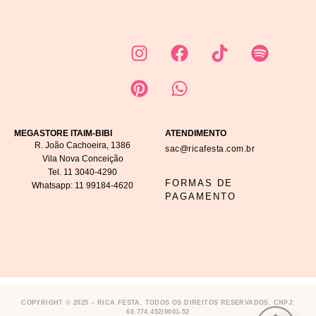
MEGASTORE ITAIM-BIBI
ATENDIMENTO
R. João Cachoeira, 1386
sac@ricafesta.com.br
Vila Nova Conceição
Tel.
11 3040-4290
FORMAS DE
Whatsapp:
11 99184-4620
PAGAMENTO
COPYRIGHT © 2025 – RICA FESTA. TODOS OS DIREITOS RESERVADOS. CNPJ:
60.774.452/0001-52