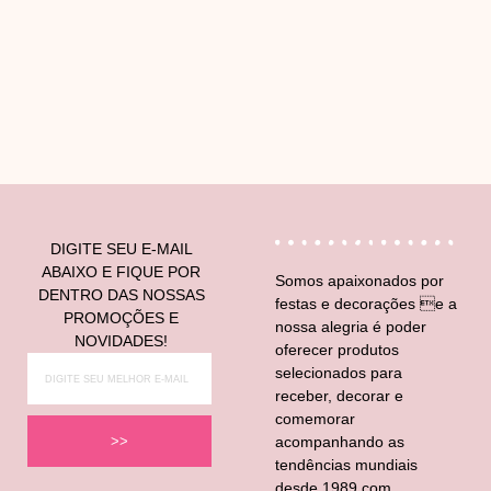
V
DIGITE SEU E-MAIL
ABAIXO E FIQUE POR
Somos apaixonados por
DENTRO DAS NOSSAS
festas e decorações e a
PROMOÇÕES E
nossa alegria é poder
NOVIDADES!
oferecer produtos
selecionados para
receber, decorar e
comemorar
acompanhando as
>>
tendências mundiais
desde 1989 com