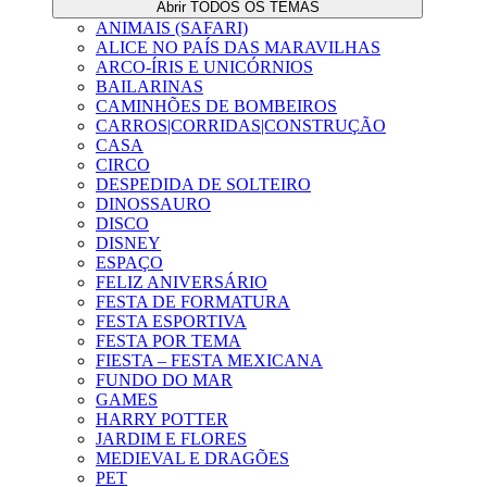
Abrir TODOS OS TEMAS
ANIMAIS (SAFARI)
ALICE NO PAÍS DAS MARAVILHAS
ARCO-ÍRIS E UNICÓRNIOS
BAILARINAS
CAMINHÕES DE BOMBEIROS
CARROS|CORRIDAS|CONSTRUÇÃO
CASA
CIRCO
DESPEDIDA DE SOLTEIRO
DINOSSAURO
DISCO
DISNEY
ESPAÇO
FELIZ ANIVERSÁRIO
FESTA DE FORMATURA
FESTA ESPORTIVA
FESTA POR TEMA
FIESTA – FESTA MEXICANA
FUNDO DO MAR
GAMES
HARRY POTTER
JARDIM E FLORES
MEDIEVAL E DRAGÕES
PET