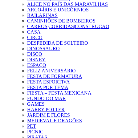
ALICE NO PAÍS DAS MARAVILHAS
ARCO-ÍRIS E UNICÓRNIOS
BAILARINAS
CAMINHÕES DE BOMBEIROS
CARROS|CORRIDAS|CONSTRUÇÃO
CASA
CIRCO
DESPEDIDA DE SOLTEIRO
DINOSSAURO
DISCO
DISNEY
ESPAÇO
FELIZ ANIVERSÁRIO
FESTA DE FORMATURA
FESTA ESPORTIVA
FESTA POR TEMA
FIESTA – FESTA MEXICANA
FUNDO DO MAR
GAMES
HARRY POTTER
JARDIM E FLORES
MEDIEVAL E DRAGÕES
PET
PICNIC
PIRATAS