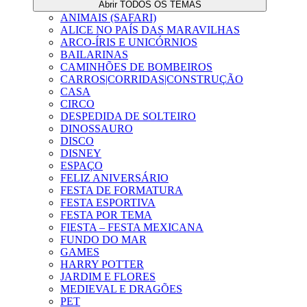
Abrir TODOS OS TEMAS
ANIMAIS (SAFARI)
ALICE NO PAÍS DAS MARAVILHAS
ARCO-ÍRIS E UNICÓRNIOS
BAILARINAS
CAMINHÕES DE BOMBEIROS
CARROS|CORRIDAS|CONSTRUÇÃO
CASA
CIRCO
DESPEDIDA DE SOLTEIRO
DINOSSAURO
DISCO
DISNEY
ESPAÇO
FELIZ ANIVERSÁRIO
FESTA DE FORMATURA
FESTA ESPORTIVA
FESTA POR TEMA
FIESTA – FESTA MEXICANA
FUNDO DO MAR
GAMES
HARRY POTTER
JARDIM E FLORES
MEDIEVAL E DRAGÕES
PET