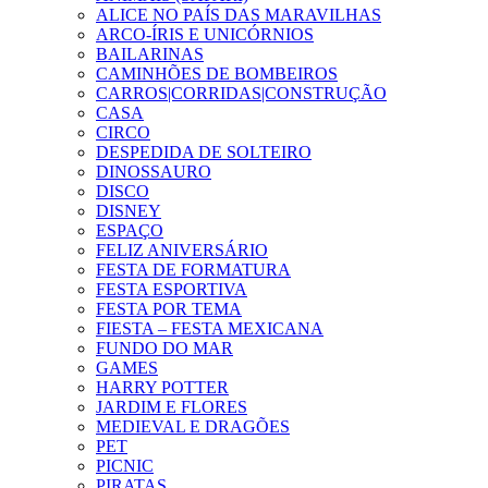
ALICE NO PAÍS DAS MARAVILHAS
ARCO-ÍRIS E UNICÓRNIOS
BAILARINAS
CAMINHÕES DE BOMBEIROS
CARROS|CORRIDAS|CONSTRUÇÃO
CASA
CIRCO
DESPEDIDA DE SOLTEIRO
DINOSSAURO
DISCO
DISNEY
ESPAÇO
FELIZ ANIVERSÁRIO
FESTA DE FORMATURA
FESTA ESPORTIVA
FESTA POR TEMA
FIESTA – FESTA MEXICANA
FUNDO DO MAR
GAMES
HARRY POTTER
JARDIM E FLORES
MEDIEVAL E DRAGÕES
PET
PICNIC
PIRATAS