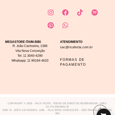
MEGASTORE ITAIM-BIBI
ATENDIMENTO
R. João Cachoeira, 1386
sac@ricafesta.com.br
Vila Nova Conceição
Tel.
11 3040-4290
FORMAS DE
Whatsapp:
11 99184-4620
PAGAMENTO
COPYRIGHT © 2025 – RICA FESTA. TODOS OS DIREITOS RESERVADOS. CNPJ:
60.774.452/0001-52
END: R. JOÃO CACHOEIRA, 1386 – VILA NOVA CONCEIÇÃO – SÃO PAULO – SP,
04535-
006