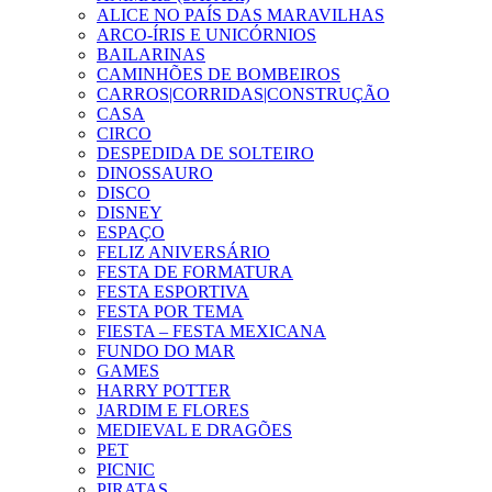
ALICE NO PAÍS DAS MARAVILHAS
ARCO-ÍRIS E UNICÓRNIOS
BAILARINAS
CAMINHÕES DE BOMBEIROS
CARROS|CORRIDAS|CONSTRUÇÃO
CASA
CIRCO
DESPEDIDA DE SOLTEIRO
DINOSSAURO
DISCO
DISNEY
ESPAÇO
FELIZ ANIVERSÁRIO
FESTA DE FORMATURA
FESTA ESPORTIVA
FESTA POR TEMA
FIESTA – FESTA MEXICANA
FUNDO DO MAR
GAMES
HARRY POTTER
JARDIM E FLORES
MEDIEVAL E DRAGÕES
PET
PICNIC
PIRATAS