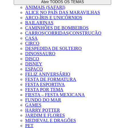
Abrir TODOS OS TEMAS
ANIMAIS (SAFARI)
ALICE NO PAÍS DAS MARAVILHAS
ARCO-ÍRIS E UNICÓRNIOS
BAILARINAS
CAMINHÕES DE BOMBEIROS
CARROS|CORRIDAS|CONSTRUÇÃO
CASA
CIRCO
DESPEDIDA DE SOLTEIRO
DINOSSAURO
DISCO
DISNEY
ESPAÇO
FELIZ ANIVERSÁRIO
FESTA DE FORMATURA
FESTA ESPORTIVA
FESTA POR TEMA
FIESTA – FESTA MEXICANA
FUNDO DO MAR
GAMES
HARRY POTTER
JARDIM E FLORES
MEDIEVAL E DRAGÕES
PET