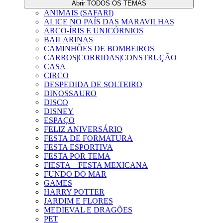
Abrir TODOS OS TEMAS
ANIMAIS (SAFARI)
ALICE NO PAÍS DAS MARAVILHAS
ARCO-ÍRIS E UNICÓRNIOS
BAILARINAS
CAMINHÕES DE BOMBEIROS
CARROS|CORRIDAS|CONSTRUÇÃO
CASA
CIRCO
DESPEDIDA DE SOLTEIRO
DINOSSAURO
DISCO
DISNEY
ESPAÇO
FELIZ ANIVERSÁRIO
FESTA DE FORMATURA
FESTA ESPORTIVA
FESTA POR TEMA
FIESTA – FESTA MEXICANA
FUNDO DO MAR
GAMES
HARRY POTTER
JARDIM E FLORES
MEDIEVAL E DRAGÕES
PET