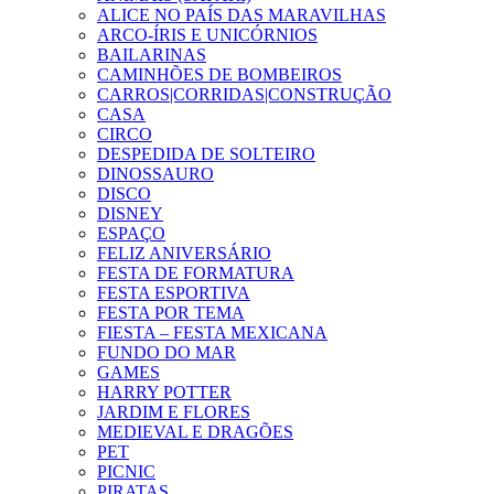
ALICE NO PAÍS DAS MARAVILHAS
ARCO-ÍRIS E UNICÓRNIOS
BAILARINAS
CAMINHÕES DE BOMBEIROS
CARROS|CORRIDAS|CONSTRUÇÃO
CASA
CIRCO
DESPEDIDA DE SOLTEIRO
DINOSSAURO
DISCO
DISNEY
ESPAÇO
FELIZ ANIVERSÁRIO
FESTA DE FORMATURA
FESTA ESPORTIVA
FESTA POR TEMA
FIESTA – FESTA MEXICANA
FUNDO DO MAR
GAMES
HARRY POTTER
JARDIM E FLORES
MEDIEVAL E DRAGÕES
PET
PICNIC
PIRATAS