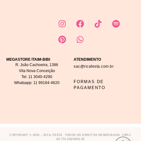
MEGASTORE ITAIM-BIBI
ATENDIMENTO
R. João Cachoeira, 1386
sac@ricafesta.com.br
Vila Nova Conceição
Tel.
11 3040-4290
FORMAS DE
Whatsapp:
11 99184-4620
PAGAMENTO
COPYRIGHT © 2025 – RICA FESTA. TODOS OS DIREITOS RESERVADOS. CNPJ:
60.774.452/0001-52