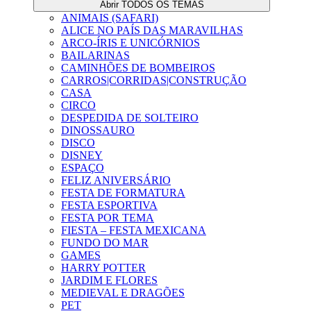
Abrir TODOS OS TEMAS
ANIMAIS (SAFARI)
ALICE NO PAÍS DAS MARAVILHAS
ARCO-ÍRIS E UNICÓRNIOS
BAILARINAS
CAMINHÕES DE BOMBEIROS
CARROS|CORRIDAS|CONSTRUÇÃO
CASA
CIRCO
DESPEDIDA DE SOLTEIRO
DINOSSAURO
DISCO
DISNEY
ESPAÇO
FELIZ ANIVERSÁRIO
FESTA DE FORMATURA
FESTA ESPORTIVA
FESTA POR TEMA
FIESTA – FESTA MEXICANA
FUNDO DO MAR
GAMES
HARRY POTTER
JARDIM E FLORES
MEDIEVAL E DRAGÕES
PET