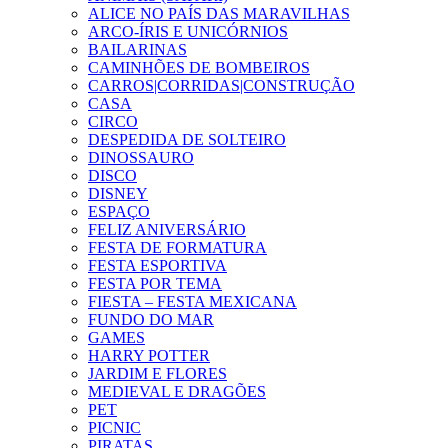
ALICE NO PAÍS DAS MARAVILHAS
ARCO-ÍRIS E UNICÓRNIOS
BAILARINAS
CAMINHÕES DE BOMBEIROS
CARROS|CORRIDAS|CONSTRUÇÃO
CASA
CIRCO
DESPEDIDA DE SOLTEIRO
DINOSSAURO
DISCO
DISNEY
ESPAÇO
FELIZ ANIVERSÁRIO
FESTA DE FORMATURA
FESTA ESPORTIVA
FESTA POR TEMA
FIESTA – FESTA MEXICANA
FUNDO DO MAR
GAMES
HARRY POTTER
JARDIM E FLORES
MEDIEVAL E DRAGÕES
PET
PICNIC
PIRATAS