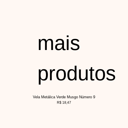
mais
produtos
Vela Metálica Verde Musgo Número 9
R$
18,47
V