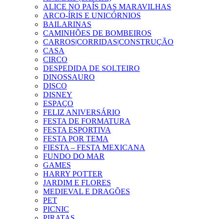
ALICE NO PAÍS DAS MARAVILHAS
ARCO-ÍRIS E UNICÓRNIOS
BAILARINAS
CAMINHÕES DE BOMBEIROS
CARROS|CORRIDAS|CONSTRUÇÃO
CASA
CIRCO
DESPEDIDA DE SOLTEIRO
DINOSSAURO
DISCO
DISNEY
ESPAÇO
FELIZ ANIVERSÁRIO
FESTA DE FORMATURA
FESTA ESPORTIVA
FESTA POR TEMA
FIESTA – FESTA MEXICANA
FUNDO DO MAR
GAMES
HARRY POTTER
JARDIM E FLORES
MEDIEVAL E DRAGÕES
PET
PICNIC
PIRATAS