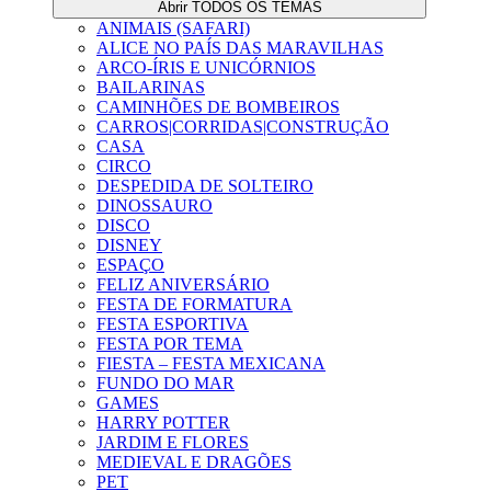
Abrir TODOS OS TEMAS
ANIMAIS (SAFARI)
ALICE NO PAÍS DAS MARAVILHAS
ARCO-ÍRIS E UNICÓRNIOS
BAILARINAS
CAMINHÕES DE BOMBEIROS
CARROS|CORRIDAS|CONSTRUÇÃO
CASA
CIRCO
DESPEDIDA DE SOLTEIRO
DINOSSAURO
DISCO
DISNEY
ESPAÇO
FELIZ ANIVERSÁRIO
FESTA DE FORMATURA
FESTA ESPORTIVA
FESTA POR TEMA
FIESTA – FESTA MEXICANA
FUNDO DO MAR
GAMES
HARRY POTTER
JARDIM E FLORES
MEDIEVAL E DRAGÕES
PET