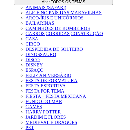
Abrir TODOS OS TEMAS
ANIMAIS (SAFARI)
ALICE NO PAÍS DAS MARAVILHAS
ARCO-ÍRIS E UNICÓRNIOS
BAILARINAS
CAMINHÕES DE BOMBEIROS
CARROS|CORRIDAS|CONSTRUÇÃO
CASA
CIRCO
DESPEDIDA DE SOLTEIRO
DINOSSAURO
DISCO
DISNEY
ESPAÇO
FELIZ ANIVERSÁRIO
FESTA DE FORMATURA
FESTA ESPORTIVA
FESTA POR TEMA
FIESTA – FESTA MEXICANA
FUNDO DO MAR
GAMES
HARRY POTTER
JARDIM E FLORES
MEDIEVAL E DRAGÕES
PET