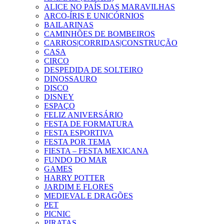
ALICE NO PAÍS DAS MARAVILHAS
ARCO-ÍRIS E UNICÓRNIOS
BAILARINAS
CAMINHÕES DE BOMBEIROS
CARROS|CORRIDAS|CONSTRUÇÃO
CASA
CIRCO
DESPEDIDA DE SOLTEIRO
DINOSSAURO
DISCO
DISNEY
ESPAÇO
FELIZ ANIVERSÁRIO
FESTA DE FORMATURA
FESTA ESPORTIVA
FESTA POR TEMA
FIESTA – FESTA MEXICANA
FUNDO DO MAR
GAMES
HARRY POTTER
JARDIM E FLORES
MEDIEVAL E DRAGÕES
PET
PICNIC
PIRATAS