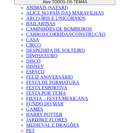
Abrir TODOS OS TEMAS
ANIMAIS (SAFARI)
ALICE NO PAÍS DAS MARAVILHAS
ARCO-ÍRIS E UNICÓRNIOS
BAILARINAS
CAMINHÕES DE BOMBEIROS
CARROS|CORRIDAS|CONSTRUÇÃO
CASA
CIRCO
DESPEDIDA DE SOLTEIRO
DINOSSAURO
DISCO
DISNEY
ESPAÇO
FELIZ ANIVERSÁRIO
FESTA DE FORMATURA
FESTA ESPORTIVA
FESTA POR TEMA
FIESTA – FESTA MEXICANA
FUNDO DO MAR
GAMES
HARRY POTTER
JARDIM E FLORES
MEDIEVAL E DRAGÕES
PET