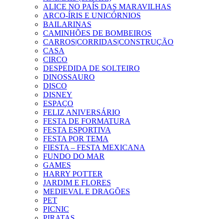
ALICE NO PAÍS DAS MARAVILHAS
ARCO-ÍRIS E UNICÓRNIOS
BAILARINAS
CAMINHÕES DE BOMBEIROS
CARROS|CORRIDAS|CONSTRUÇÃO
CASA
CIRCO
DESPEDIDA DE SOLTEIRO
DINOSSAURO
DISCO
DISNEY
ESPAÇO
FELIZ ANIVERSÁRIO
FESTA DE FORMATURA
FESTA ESPORTIVA
FESTA POR TEMA
FIESTA – FESTA MEXICANA
FUNDO DO MAR
GAMES
HARRY POTTER
JARDIM E FLORES
MEDIEVAL E DRAGÕES
PET
PICNIC
PIRATAS